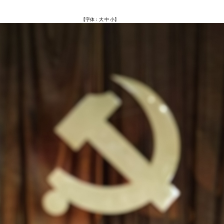
【字体：
大
中
小
】