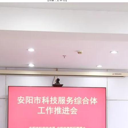
【字体：
大
中
小
】