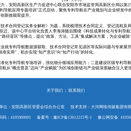
【字体：
大
中
小
】
阳高新区生产力促进中心联合安阳市市场监管局高新区分局以第25个“世界
“专利导航应用专题培训”正式启动，聚焦专利导航在产业规划与企业研发中
与创新效能双提升。
术合同登记实务全解析》为题，系统梳理技术合同定义、登记流程及风
高效跃迁。该中心平台转化负责人李海涛随后围绕《科技成果转化与专利导航
“路径盲区”等痛点，提出“政策、方法、工具”集成解决方案，为企业破除
就专利导航数据源获取、技术合同登记常见误区等实际问题与专家展开
准实用”，初步实现“知产意识”向“知产行动”的转化。
化专利导航专场培训，强化细分领域应用能力；二是建设区级专利导航
航从“概念普及”迈向“产业赋能”为区域创新链与产业链深度融合注入更
关于我们
|
联系我们
单位：安阳高新区管委会综合办公室 技术支持：
大河网络传媒集团有
码：4105900001 备案号：
豫ICP备13012215号-1
豫公网安备: 410502