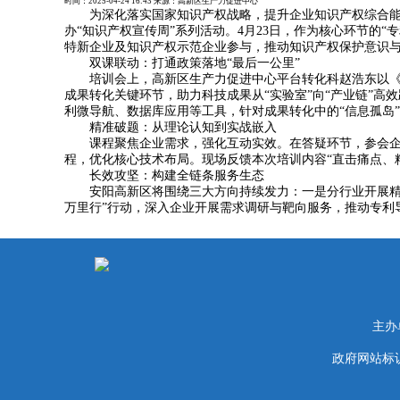
时间：
2025-04-24 16:43
来源：
高新区生产力促进中心
为深化落实国家知识产权战略，提升企业知识产权综合能力，安
办“知识产权宣传周”系列活动。4月23日，作为核心环节的
特新企业及知识产权示范企业参与，推动知识产权保护意识
双课联动：打通政策落地“最后一公里”
培训会上，高新区生产力促进中心平台转化科赵浩东以《技
成果转化关键环节，助力科技成果从“实验室”向“产业链”
利微导航、数据库应用等工具，针对成果转化中的“信息孤岛”
精准破题：从理论认知到实战嵌入
课程聚焦企业需求，强化互动实效。在答疑环节，参会企业
程，优化核心技术布局。现场反馈本次培训内容“直击痛点、精
长效攻坚：构建全链条服务生态
安阳高新区将围绕三大方向持续发力：一是分行业开展精准
万里行”行动，深入企业开展需求调研与靶向服务，推动专利导
主办
政府网站标识